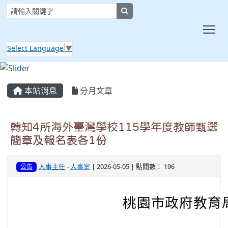
search
Tog
Select Language
▼
:::
本站消息
分月文章
轉知4所海外臺灣學校115學年度教師甄選
簡章及報名表各1份
人事主任
-
人事室
| 2026-05-05 | 點閱數： 196
公告
桃園市政府教育局