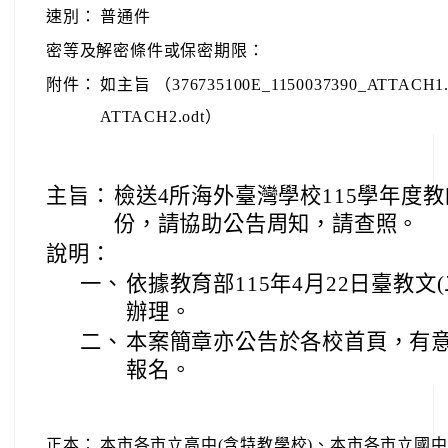
速別：
普通件
密等及解密條件或保密期限：
附件：
如主旨 （376735100E_1150037390_ATTACH1.p
ATTACH2.odt）
主旨：
檢送4所海外臺灣學校115學年度
份，請協助公告周知，請查照。
說明：
一、
依據教育部115年4月22日臺教文(二
辦理。
二、
本案簡章亦公告於各校首頁，有
報名。
正本：
本市各市立高中(含特教學校)、本市各市立國