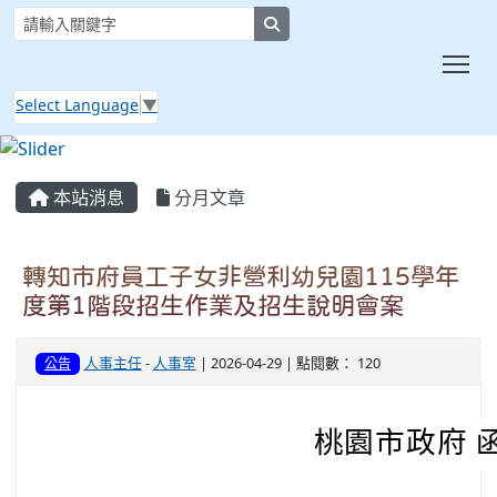
search
Tog
Select Language
▼
:::
本站消息
分月文章
轉知市府員工子女非營利幼兒園115學年
度第1階段招生作業及招生說明會案
人事主任
-
人事室
| 2026-04-29 | 點閱數： 120
公告
桃園市政府 