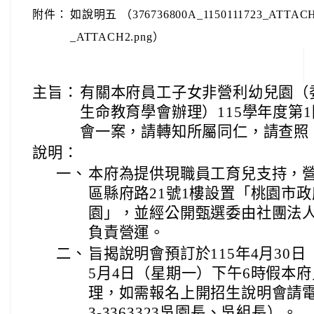
附件：
如說明五 （376736800A_1150111723_ATTACH1
_ATTACH2.png）
主旨：
有關本府員工子女非營利幼兒園（
生命教育學會辦理）115學年度第
會一案，請轉知所屬同仁，請查照
說明：
一、
本府為提供現職員工育兒支持，
區縣府路21號1樓設置「桃園市
園」，並經公開甄選委由社團法
負責營運。
二、
旨揭說明會預訂於115年4月30
5月4日（星期一）下午6時假本
理，如需報名上開招生說明會請電洽該
3-3363323吳園長、吳組長）。