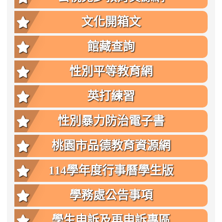
文化開箱文
館藏查詢
性別平等教育網
英打練習
性別暴力防治電子書
桃園市品德教育資源網
114學年度行事曆學生版
學務處公告事項
學生申訴及再申訴專區