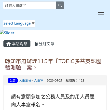
search
Tog
Select Language
▼
:::
本站消息
分月文章
轉知市府辦理115年「TOEIC多益英語團
體測驗」案。
人事主任
-
人事室
| 2026-04-21 | 點閱數： 128
公告
請有意願參加之公務人員及約用人員逕
向人事室報名。