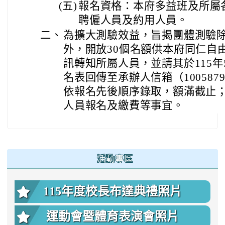
(五)
報名資格：本府多益班及所屬
聘僱人員及約用人員。
二、
為擴大測驗效益，旨揭團體測驗除
外，開放30個名額供本府同仁自
訊轉知所屬人員，並請其於115年
名表回傳至承辦人信箱（10058791@ma
依報名先後順序錄取，額滿截止
人員報名及繳費等事宜。
:::
活動專區
115年度校長布達典禮照片
運動會暨體育表演會照片