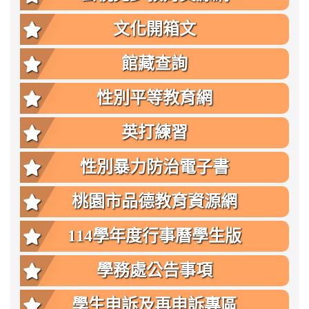
文化開箱文
館藏查詢
性別平等教育網
英打練習
性別暴力防治電子書
桃園市品德教育資源網
114學年度行事曆學生版
學務處公告事項
學生申訴及再申訴專區