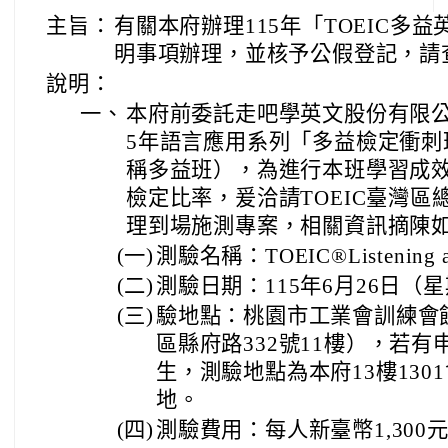
主旨：
有關本府辦理115年「TOEIC多
明事項辦理，並核予公假登記，請
說明：
一、
本府前委託走吧學英文股份有限公司
5年語言應用系列「多益檢定衝刺
稱多益班），為進行本班學習成
檢定比率，爰洽請TOEIC臺灣
理到場施測專案，相關資訊摘陳
(一)
測驗名稱：TOEIC®Listening an
(二)
測驗日期：115年6月26日（
(三)
驗地點：桃園市工業會訓練會館
區縣府路332號11樓），若
生，測驗地點為本府13樓13
地。
(四)
測驗費用：每人新臺幣1,30