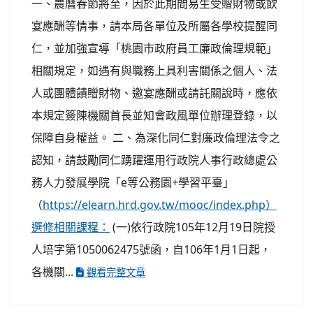
一、農曆春節將至，因於此期間易生受贈財物或飲
宴應酬等情事，請本局各單位及所屬各學校提醒同
仁，並加強宣導「桃園市政府員工廉政倫理規範」
相關規定，如遇有與職務上具利害關係之個人、法
人或團體饋贈財物、邀宴應酬或請託關說時，應依
本規定簽陳機關首長並知會政風單位辦理登錄，以
保障自身權益。 二、為深化同仁對廉政倫理法令之
認知，請鼓勵同仁踴躍運用行政院人事行政總處公
務人力發展學院「e等公務園+學習平臺」
（
https://elearn.hrd.gov.tw/mooc/index.php）
選修相關課程：
(一)依行政院105年12月19日院授
人培字第1050062475號函，自106年1月1日起，
各機關...
觀看完整文章