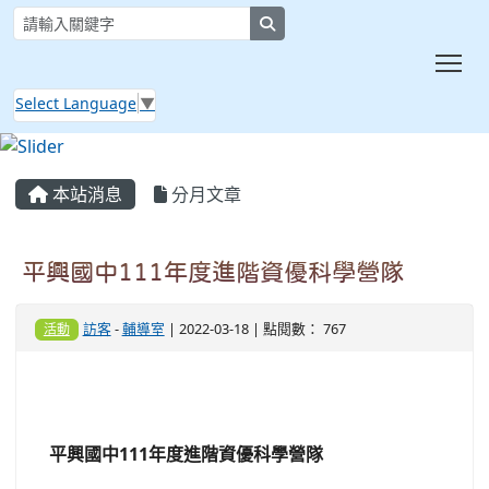
search
Tog
Select Language
▼
:::
本站消息
分月文章
平興國中111年度進階資優科學營隊
訪客
-
輔導室
| 2022-03-18 | 點閱數： 767
活動
平興國中111年度進階資優科學營隊