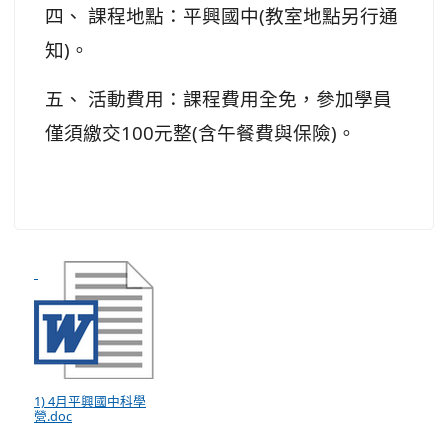
(
四、
課程地點：平興國中
教室地點另行通
)
知
。
五、
活動費用：課程費用全免，參加學員
100
(
)
僅須繳交
元整
含午餐費與保險
。
1) 4月平興國中科學
營.doc