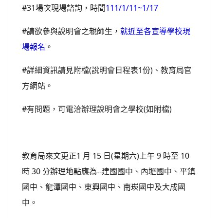
#31場次現場諮詢，時間
111/1/11~1/17
#請欲參與說明會之親師生，
就近至各宣導學校現
場報名
。
#詳細資訊請見附檔(說明會日程表1份)、教育局官
方網站。
#有問題，可電洽辦理說明會之學校(如附檔)
教育局來文更正1 月 15 日(星期六)上午 9 時至 10
時 30 分辦理地點應為--建國國中、內壢國中、平鎮
國中、龍潭國中、東興國中、南崁國中及大成國
中。