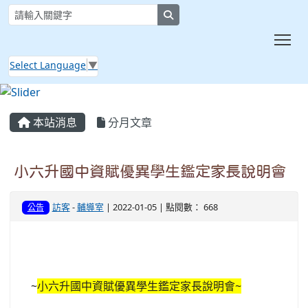
search
Tog
Select Language
▼
:::
本站消息
分月文章
小六升國中資賦優異學生鑑定家長說明會
訪客
-
輔導室
| 2022-01-05 | 點閱數： 668
公告
~
小六升國中資賦優異學生鑑定家長說明會~