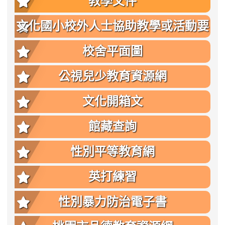
教學文件
文化國小校外人士協助教學或活動要
點
校舍平面圖
公視兒少教育資源網
文化開箱文
館藏查詢
性別平等教育網
英打練習
性別暴力防治電子書