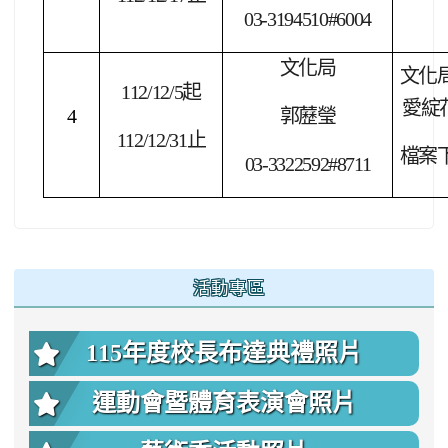
03-3194510#6004
文化局
文化
112/12/5
起
愛綻
4
郭藶瑩
112/12/31
止
檔案
03-3322592#8711
:::
活動專區
115年度校長布達典禮照片
運動會暨體育表演會照片