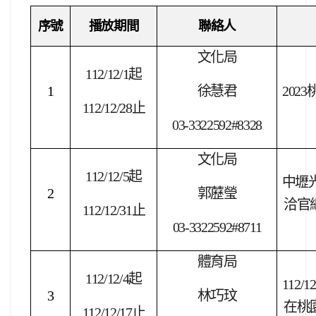
序號
播放期間
聯絡人
文化局
112/12/1
起
1
徐慧君
2023
112/12/28
止
03-3322592#8328
文化局
112/12/5
起
中壢
2
郭藶瑩
洽官
112/12/31
止
03-3322592#8711
體育局
112/12/4
起
112/12
3
林巧玟
在桃
112/12/17
止