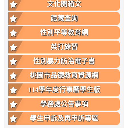
文化開箱文
館藏查詢
性別平等教育網
英打練習
性別暴力防治電子書
桃園市品德教育資源網
114學年度行事曆學生版
學務處公告事項
學生申訴及再申訴專區