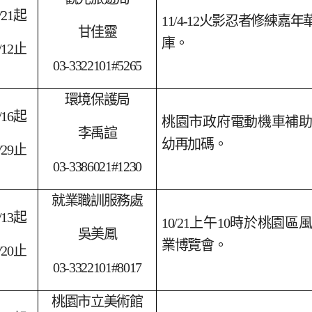
/21
起
11/4-12
火影忍者修練嘉年
甘佳靈
庫。
/12
止
03-3322101#5265
環境保護局
/16
起
桃園市政府電動機車補
李禹諠
幼再加碼。
/29
止
03-3386021#1230
就業職訓服務處
/13
起
10/21
上午10時於桃園區
吳美鳳
業博覽會。
/20
止
03-3322101#8017
桃園市立美術館