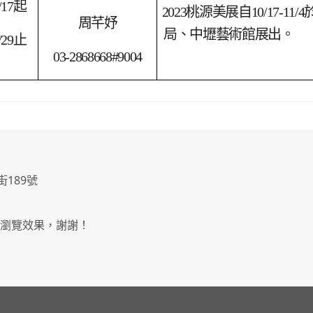
/17
起
2023
桃源美展自10/17-11
周芊妤
局、中壢藝術館展出。
/29
止
03-2868668#9004
街189號
最佳瀏覽效果，謝謝！