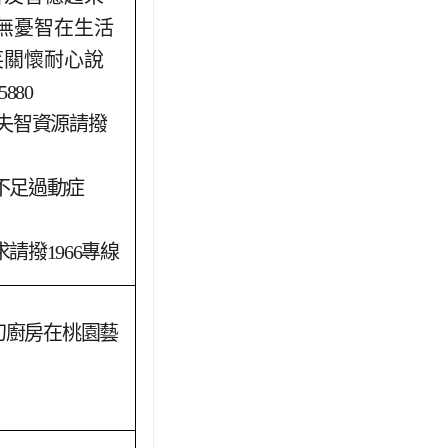
無憂智在生活
笑關懷耐心說
880
失智資源請撥
不足過動症
請撥1966專線
幻廚房在桃園藝