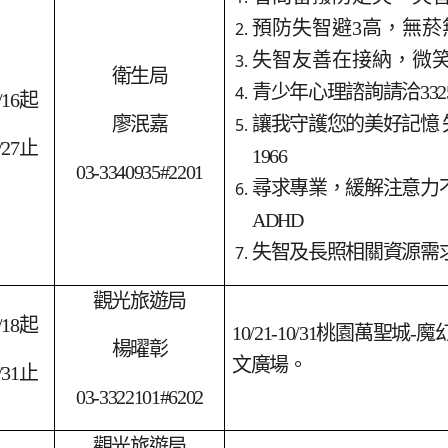
預防失智避3高，無菸
失智友善在接納，微
衛生局
青少年心理諮詢請洽3325
/16
起
廖泯嘉
讓我守護您的美好記憶 
/27
止
1966
03-3340935#2201
尋求專業，緩解注意力
ADHD
失智及長照相關資源需求
觀光旅遊局
/18
起
10/21-10/31
桃園萬聖城-魔
楊曜彰
文廣場。
/31
止
03-3322101#6202
觀光旅遊局