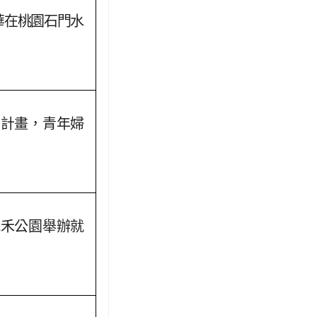
華在桃園石門水
助計畫，青年婦
風禾公園舉辦就