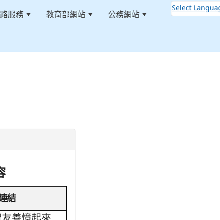
Select Langua
路服務
教育部網站
公務網站
:::
容
連結
智友善憶起來