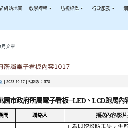
網站地圖
教學課程
訪視評鑑
行政服務
網
分月文章
府所屬電子看板內容1017
處
| 2023-10-17 | 點閱數： 578
桃園市政府所屬電子看板─LED、LCD跑馬內
期間
聯絡人
播送內容/影片
看問留撥防走失，失