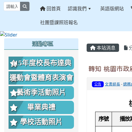
search
回首頁
認識我們
英語版網站
社團暨課照班報名
:::
:::
:::
活動專區
本站消息
115年度校長布達典
轉知 桃園市政
禮照片
運動會暨體育表演會
文書組長
-
總務
公告
照片
藝術季活動照片
畢業典禮
序號
播放
學校活動照片