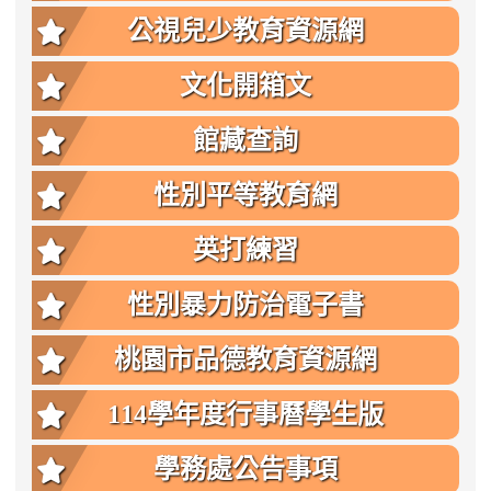
公視兒少教育資源網
文化開箱文
館藏查詢
性別平等教育網
英打練習
性別暴力防治電子書
桃園市品德教育資源網
114學年度行事曆學生版
學務處公告事項