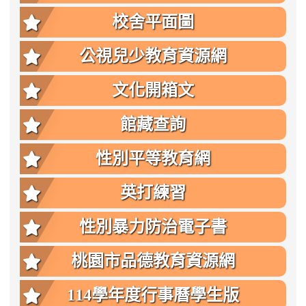
點
校舍平面圖
公視兒少教育資源網
文化開箱文
館藏查詢
性別平等教育網
英打練習
性別暴力防治電子書
桃園市品德教育資源網
114學年度行事曆學生版