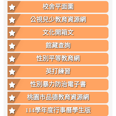
點
校舍平面圖
公視兒少教育資源網
文化開箱文
館藏查詢
性別平等教育網
英打練習
性別暴力防治電子書
桃園市品德教育資源網
114學年度行事曆學生版