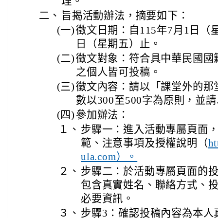
理。
二、
旨揭活動辦法，摘要如下：
(一)
徵文日期：自115年7月1日（星
日（星期五）止。
(二)
徵文對象：符合具中華民國國
之個人皆可投稿。
(三)
徵文內容：請以「課堂外的那
數以300至500字為原則，並
(四)
參加辦法：
１、
步驟一：進入活動專屬頁面
範、注意事項及授權說明（
ht
ula.com）。
２、
步驟二：於活動專屬頁面的
包含真實姓名、聯絡方式、
必要資訊。
３、
步驟3：確認投稿內容為本人