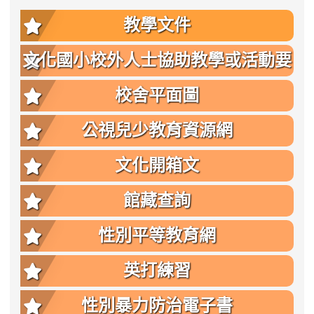
教學文件
文化國小校外人士協助教學或活動要
點
校舍平面圖
公視兒少教育資源網
文化開箱文
館藏查詢
性別平等教育網
英打練習
性別暴力防治電子書