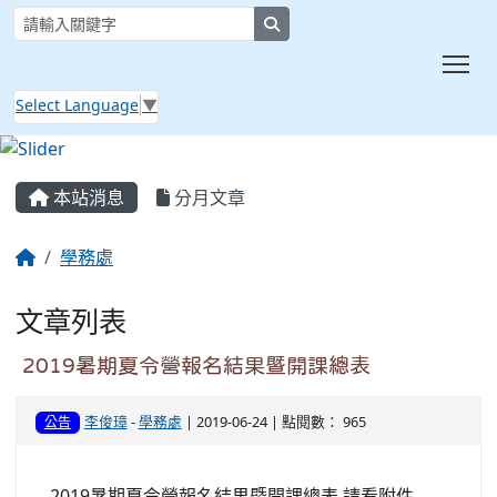
search
Tog
Select Language
▼
:::
本站消息
分月文章
學務處
文章列表
2019暑期夏令營報名結果暨開課總表
李俊璋
-
學務處
| 2019-06-24 | 點閱數： 965
公告
2019暑期夏令營報名結果暨開課總表 請看附件