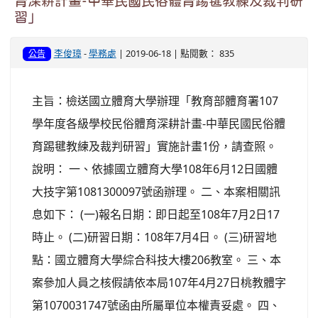
育深耕計畫-中華民國民俗體育踢毽教練及裁判研
習」
李俊璋
-
學務處
| 2019-06-18 | 點閱數： 835
公告
主旨：檢送國立體育大學辦理「教育部體育署107
學年度各級學校民俗體育深耕計畫-中華民國民俗體
育踢毽教練及裁判研習」實施計畫1份，請查照。
說明： 一、依據國立體育大學108年6月12日國體
大技字第1081300097號函辦理。 二、本案相關訊
息如下： (一)報名日期：即日起至108年7月2日17
時止。 (二)研習日期：108年7月4日。 (三)研習地
點：國立體育大學綜合科技大樓206教室。 三、本
案參加人員之核假請依本局107年4月27日桃教體字
第1070031747號函由所屬單位本權責妥處。 四、