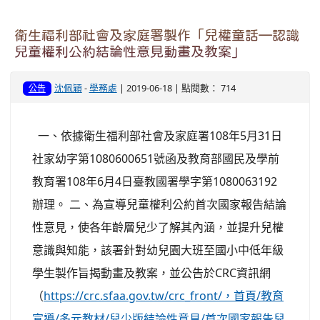
衛生福利部社會及家庭署製作「兒權童話—認識
兒童權利公約結論性意見動畫及教案」
沈佩穎
-
學務處
| 2019-06-18 | 點閱數： 714
公告
一、依據衛生福利部社會及家庭署108年5月31日
社家幼字第1080600651號函及教育部國民及學前
教育署108年6月4日臺教國署學字第1080063192
辦理。 二、為宣導兒童權利公約首次國家報告結論
性意見，使各年齡層兒少了解其內涵，並提升兒權
意識與知能，該署針對幼兒園大班至國小中低年級
學生製作旨揭動畫及教案，並公告於CRC資訊網
（
https://crc.sfaa.gov.tw/crc_front/，首頁/教育
宣導/多元教材/兒少版結論性意見/首次國家報告兒