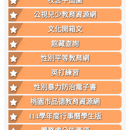
校舍平面圖
公視兒少教育資源網
文化開箱文
館藏查詢
性別平等教育網
英打練習
性別暴力防治電子書
桃園市品德教育資源網
114學年度行事曆學生版