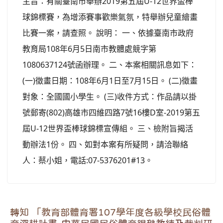
主旨：有關臺南市舉辦2019第五屆U-12世界盃棒
球錦標賽，為增添賽事歡樂氣氛，特舉辦兒童繪畫
比賽一案，請查照。 說明： 一、依據臺南市政府
教育局108年6月5日南市教體處競字第
1080637124號函辦理。 二、本案相關訊息如下：
(一)徵畫日期：108年6月1日至7月15日。 (二)徵畫
對象：全國國小學生。 (三)收件方式：作品請以掛
號郵寄(802)高雄市四維四路7號16樓D室-2019第五
屆U-12世界盃棒球錦標宣傳組。 三、檢附旨揭活
動辦法1份。 四、如對本案有所疑問，請洽聯絡
人：蔡小姐，電話:07-5376201#13。
轉知 「教育部體育署107學年度各級學校民俗體