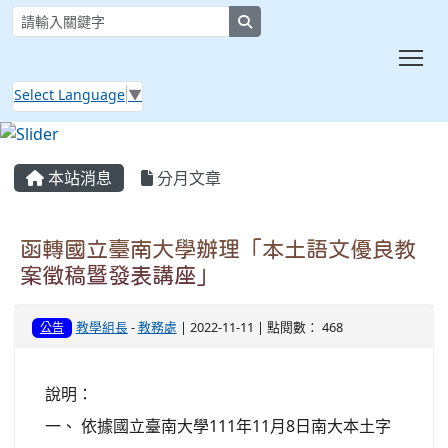
search
Tog
Select Language
▼
:::
本站消息
分月文章
函轉國立臺南大學辦理「本土語文優良教
案徵稿暨發表講座」
教學組長
-
教務處
| 2022-11-11 | 點閱數： 468
公告
說明：
一、 依據國立臺南大學111年11月8日南大本土字