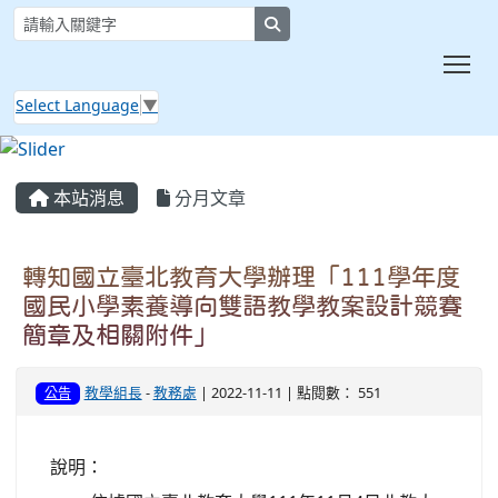
search
Tog
Select Language
▼
:::
本站消息
分月文章
轉知國立臺北教育大學辦理「111學年度
國民小學素養導向雙語教學教案設計競賽
簡章及相關附件」
教學組長
-
教務處
| 2022-11-11 | 點閱數： 551
公告
說明：