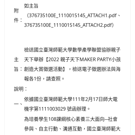
如主旨
附
（376735100E_1110015145_ATTACH1.pdf、
件：
376735100E_1110015145_ATTACH2.pdf）
檢送國立臺灣師範大學數學產學聯盟協辦親子
主
天下舉辦【2022 親子天下MAKER PARTY小孩
旨：
創造大賞徵選活動】，檢送電子徵選辦法與海
報各1份，請查照。
說明：
依據國立臺灣師範大學111年2月17日師大電
一、
機字第1111003029 號函辦理。
為培養學生108課綱核心素養三大面向─社會
參與、自主行動、溝通互動，國立臺灣師範大