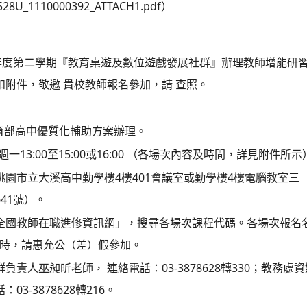
28U_1110000392_ATTACH1.pdf）
學年度第二學期『教育桌遊及數位遊戲發展社群』辦理教師增能研
如附件，敬邀 貴校教師報名參加，請 查照。
育部高中優質化輔助方案辦理。
一13:00至15:00或16:00 （各場次內容及時間，詳見附件所示
桃園市立大溪高中勤學樓4樓401會議室或勤學樓4樓電腦教室三
41號）。
全國教師在職進修資訊網」，搜尋各場次課程代碼。各場次報名名
3小時，請惠允公（差）假參加。
負責人巫昶昕老師， 連絡電話：03-3878628轉330；教務處
03-3878628轉216。