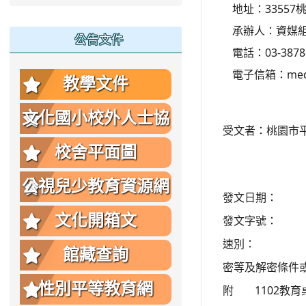
地址：33557
承辦人：資媒組
公告文件
電話：03-3878
電子信箱：media
教學文件
文化國小校外人士協
受文者：桃園市
助教學或活動要點
校舍平面圖
公視兒少教育資源網
發文日期：
文化開箱文
發文字號：
速別：
館藏查詢
密等及解密條件
性別平等教育網
附
1102教