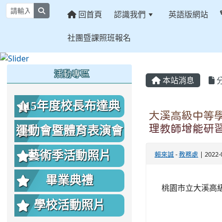
search
回首頁
認識我們
英語版網站
社團暨課照班報名
:::
:::
:::
活動專區
本站消息
115年度校長布達典
大溪高級中等
禮照片
理教師增能研
運動會暨體育表演會
照片
藝術季活動照片
賴來誠
-
教務處
| 2022
畢業典禮
桃園市立大溪高級
學校活動照片