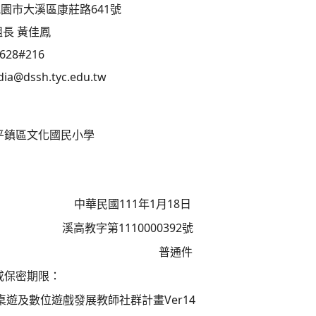
桃園市大溪區康莊路641號
長 黃佳鳳
628#216
@dssh.tyc.edu.tw
平鎮區文化國民小學
中華民國111年1月18日
溪高教字第1110000392號
普通件
或保密期限：
育桌遊及數位遊戲發展教師社群計畫Ver14