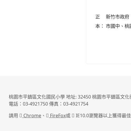
正
新竹市政府
本：
市國中、桃
桃園市平鎮區文化國民小學 地址: 32450 桃園市平鎮區文化
電話：03-4921750 傳真：03-4921754
請用
Chrome
、
FireFox
或
IE10.0瀏覽器以上獲得