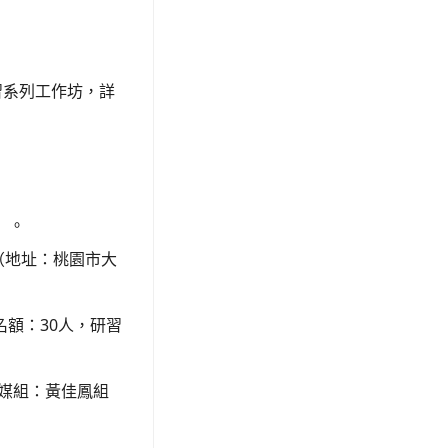
習系列工作坊，詳
）。
（地址：桃園市大
額：30人，研習
資媒組：黃佳鳳組