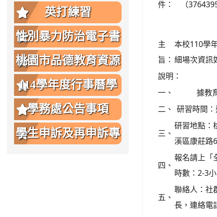
件：
（3764395
英打練習
性別暴力防治電子書
主
本校110
桃園市品德教育資源
旨：
細場次資訊
說明：
網
114學年度行事曆學
一、
據教
生版
學務處公告事項
二、
研習時間：週
研習地點：
學生申訴及再申訴專
三、
溪區康莊路6
區
報名請上「
四、
時數：2-
聯絡人：社群
五、
長，連絡電話：