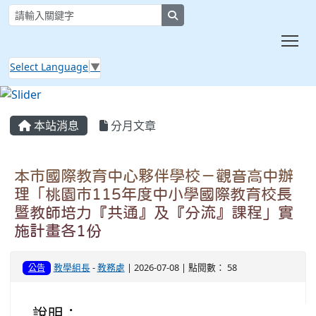
search
Tog
Select Language
▼
:::
本站消息
分月文章
本市國際教育中心夥伴學校－觀音高中辦
理「桃園市115年度中小學國際教育校長
暨教師培力『共通』及『分流』課程」實
施計畫各1份
教學組長
-
教務處
| 2026-07-08 | 點閱數： 58
公告
說明：