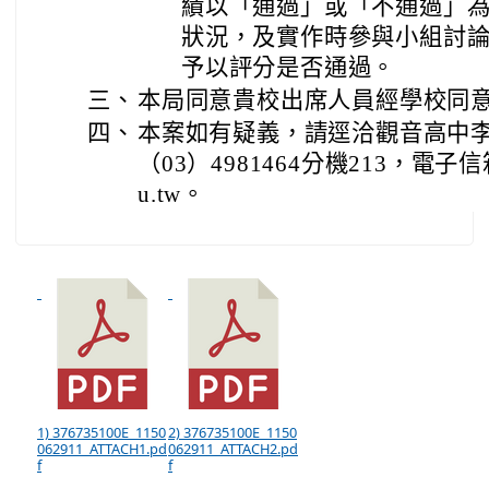
績以「通過」或「不通過」
狀況，及實作時參與小組討
予以評分是否通過。
三、
本局同意貴校出席人員經學校同
四、
本案如有疑義，請逕洽觀音高中
（03）4981464分機213，電子信箱：g
u.tw。
1) 376735100E_1150
2) 376735100E_1150
062911_ATTACH1.pd
062911_ATTACH2.pd
f
f