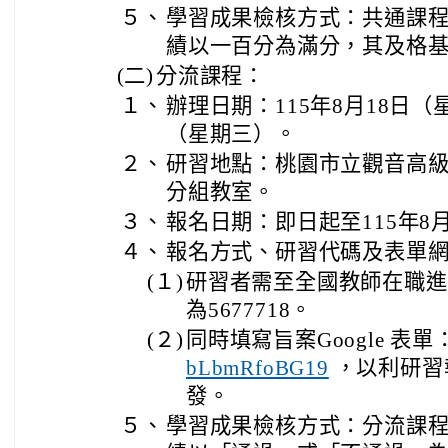
５、
學習成果檢核方式：共通課
績以一百分為滿分，其及格
(二)
分流課程：
１、
辦理日期：115年8月18日（
（星期三）。
２、
研習地點：桃園市立觀音高級
分組教室。
３、
報名日期：即日起至115年8
４、
報名方式、研習代碼及表單
(１)
研習者需至全國教師在職進
為5677718。
(２)
同時填寫旨案Google 表單
bLbmRfoBG19
，以利研習
發。
５、
學習成果檢核方式：分流課