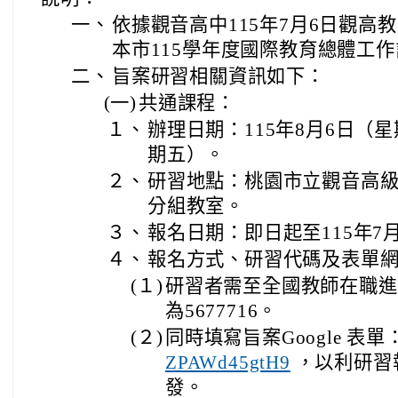
一、
依據觀音高中115年7月6日觀高教字
本市115學年度國際教育總體工
二、
旨案研習相關資訊如下：
(一)
共通課程：
１、
辦理日期：115年8月6日（
期五）。
２、
研習地點：桃園市立觀音高級
分組教室。
３、
報名日期：即日起至115年7
４、
報名方式、研習代碼及表單
(１)
研習者需至全國教師在職進
為5677716。
(２)
同時填寫旨案Google 表單
ZPAWd45gtH9
，以利研習
發。