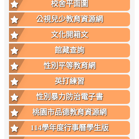
點
校舍平面圖
公視兒少教育資源網
文化開箱文
館藏查詢
性別平等教育網
英打練習
性別暴力防治電子書
桃園市品德教育資源網
114學年度行事曆學生版