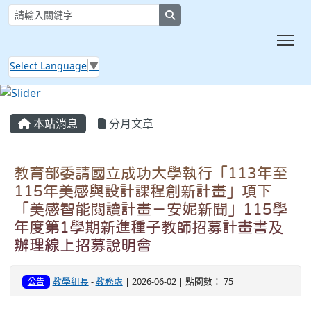
search
Tog
Select Language
▼
:::
本站消息
分月文章
教育部委請國立成功大學執行「113年至
115年美感與設計課程創新計畫」項下
「美感智能閱讀計畫－安妮新聞」115學
年度第1學期新進種子教師招募計畫書及
辦理線上招募說明會
教學組長
-
教務處
| 2026-06-02 | 點閱數： 75
公告