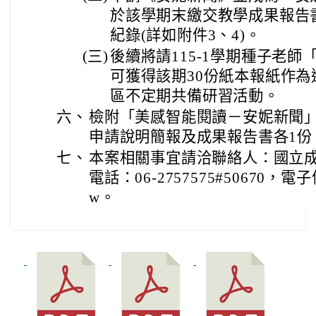
於該學期末繳交教學成果報告
紀錄(詳如附件3、4)。
(三)
後續將請115-1學期種子老
可獲得該期30份紙本報紙作
區不定期共備研習活動。
六、
檢附「美感智能閱讀－安妮新聞
申請說明簡報及成果報告書各1份
七、
本案相關事宜請洽聯絡人：國立
電話：06-2757575#50670，電子信箱c
w。