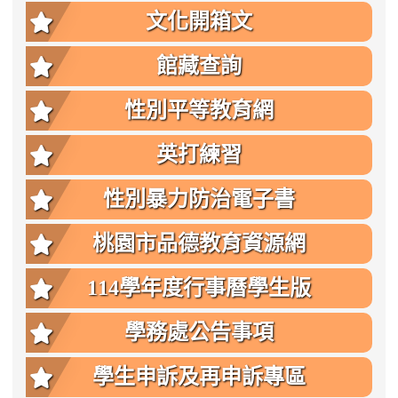
文化開箱文
館藏查詢
性別平等教育網
英打練習
性別暴力防治電子書
桃園市品德教育資源網
114學年度行事曆學生版
學務處公告事項
學生申訴及再申訴專區