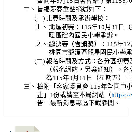
暨同年5月15日客會語字第11567
二、
旨揭競賽重點摘述如下：
(一)
比賽時間及承辦學校：
１、
北區初賽：115年10月31
暖區碇內國民小學承辦。
２、
總決賽（含頒獎）：115年1
桃園市龍潭區龍星國民小學
(二)
報名時間及方式：各分區初賽
（報名網站，另案通知），各
為115年9月11日（星期五）
三、
檢附「客家委員會 115年全國中
畫」1份或請至本局網站（
https:/
告－最新消息專區下載參閱。