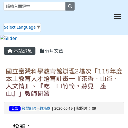
search
Tog
Select Language
▼
:::
本站消息
分月文章
國立臺灣科學教育館辦理2場次「115年度
本土教育人才培育計畫—『茶香．山谷．
人文情』、『吃一口竹筍，聽見一座
山』」教師研習
教學組長
-
教務處
| 2026-05-19 | 點閱數： 89
公告
說明：