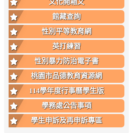
文化開箱文
館藏查詢
性別平等教育網
英打練習
性別暴力防治電子書
桃園市品德教育資源網
114學年度行事曆學生版
學務處公告事項
學生申訴及再申訴專區