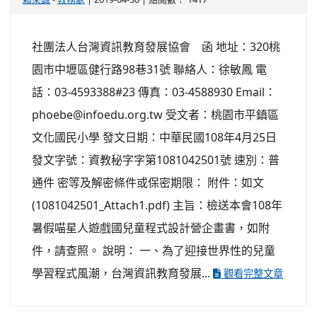
社團法人台灣資訊教育發展協會 函 地址：320桃
園市中壢區健行路98巷31號 聯絡人：徐敏鳳 電
話：03-4593388#23 傳真：03-4588930 Email：
phoebe@infoedu.org.tw 受文者：桃園市平鎮區
文化國民小學 發文日期：中華民國108年4月25日
發文字號：資教秘字字第1081042501號 速別：普
通件 密等及解密條件或保密期限： 附件：如文
(1081042501_Attach1.pdf) 主旨：檢送本會108年
暑假喵星人遊戲國兒童程式設計營企畫書，如附
件，請查照。 說明： 一、為了迎接世界性的兒童
學習程式風潮，台灣資訊教育發展...
觀看完整文章