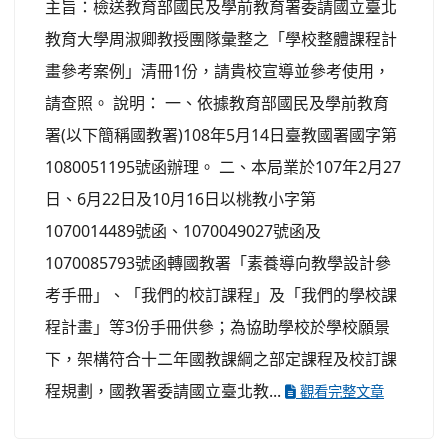
主旨：檢送教育部國民及學前教育署委請國立臺北
教育大學周淑卿教授團隊彙整之「學校整體課程計
畫參考案例」清冊1份，請貴校宣導並參考使用，
請查照。 說明： 一、依據教育部國民及學前教育
署(以下簡稱國教署)108年5月14日臺教國署國字第
1080051195號函辦理。 二、本局業於107年2月27
日、6月22日及10月16日以桃教小字第
1070014489號函、1070049027號函及
1070085793號函轉國教署「素養導向教學設計參
考手冊」、「我們的校訂課程」及「我們的學校課
程計畫」等3份手冊供參；為協助學校於學校願景
下，架構符合十二年國教課綱之部定課程及校訂課
程規劃，國教署委請國立臺北教...
觀看完整文章