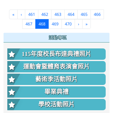
«
‹
461
462
463
464
465
466
(current)
467
468
469
470
›
»
:::
活動專區
115年度校長布達典禮照片
運動會暨體育表演會照片
藝術季活動照片
畢業典禮
學校活動照片