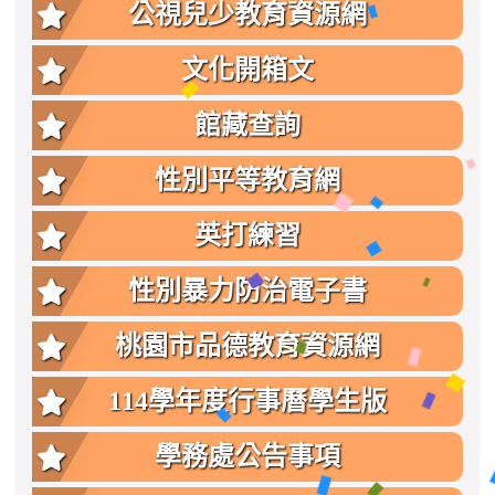
公視兒少教育資源網
文化開箱文
館藏查詢
性別平等教育網
英打練習
性別暴力防治電子書
桃園市品德教育資源網
114學年度行事曆學生版
學務處公告事項