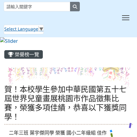
search
Tog
Select Language
▼
:::
榮譽榜一覽
賀！本校學生參加中華民國第五十七
屆世界兒童畫展桃園市作品徵集比
賽，榮獲多項佳績，恭喜以下獲獎同
學！
二年三班 葉宇傑同學 榮獲 國小二年級組 佳作