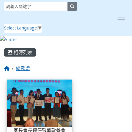
search
Tog
Select Language
▼
:::
相簿列表
總務處
相簿列表
家長會長連任暨募款餐會
家長會長連任暨募款餐會