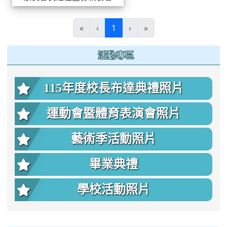
(current)
«
‹
1
›
»
:::
活動專區
115年度校長布達典禮照片
運動會暨體育表演會照片
藝術季活動照片
畢業典禮
學校活動照片