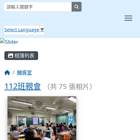
search
Tog
Select Language
▼
:::
相簿列表
輔導室
112班親會
（共 75 張相片）
相簿列表
112班親會