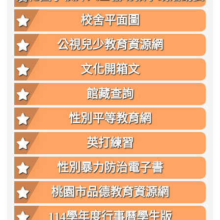
點
校舍平面圖
公視兒少教育資源網
文化開箱文
館藏查詢
性別平等教育網
英打練習
性別暴力防治電子書
桃園市品德教育資源網
114學年度行事曆學生版