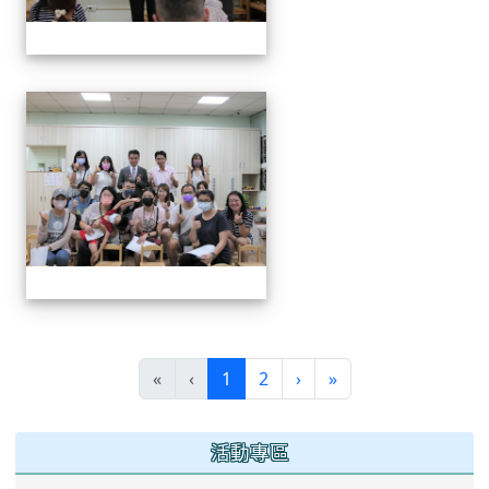
112班親會
(current)
«
‹
1
2
›
»
:::
活動專區