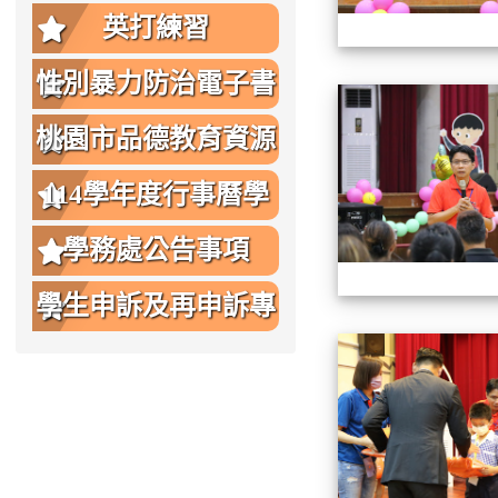
英打練習
性別暴力防治電子書
桃園市品德教育資源
網
114學年度行事曆學
生版
學務處公告事項
學生申訴及再申訴專
區