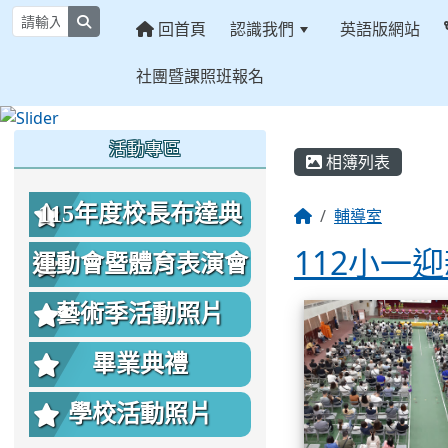
search
回首頁
認識我們
英語版網站
社團暨課照班報名
:::
:::
:::
活動專區
相簿列表
115年度校長布達典
輔導室
112小一
禮照片
運動會暨體育表演會
相簿列表
照片
藝術季活動照片
畢業典禮
學校活動照片