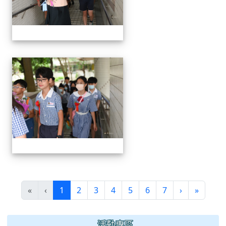
24屆文化國小畢業典禮
(current)
«
‹
1
2
3
4
5
6
7
›
»
:::
活動專區