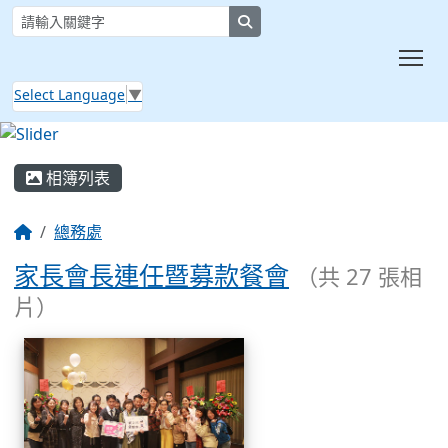
search
Tog
Select Language
▼
:::
相簿列表
總務處
家長會長連任暨募款餐會
（共 27 張相
片）
相簿列表
家長會長連任暨募款餐會