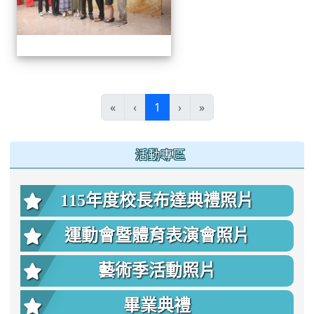
(current)
«
‹
1
›
»
:::
活動專區
115年度校長布達典禮照片
運動會暨體育表演會照片
藝術季活動照片
畢業典禮