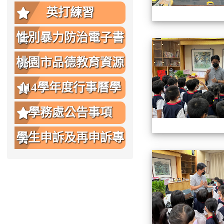
英打練習
性別暴力防治電子書
桃園市品德教育資源
網
114學年度行事曆學
生版
學務處公告事項
學生申訴及再申訴專
區