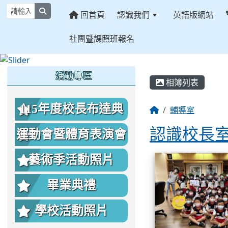
search
回首頁
認識我們
英語版網站
社團暨課照班報名
:::
:::
:::
活動專區
相簿列表
115年度校長布達典
輔導室
認識校長
禮照片
運動會暨體育表演會
相簿列表
照片
藝術季活動照片
畢業典禮
學校活動照片