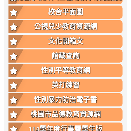
點
校舍平面圖
公視兒少教育資源網
文化開箱文
館藏查詢
性別平等教育網
英打練習
性別暴力防治電子書
桃園市品德教育資源網
114學年度行事曆學生版