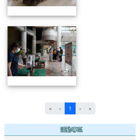
0916班親會
(current)
«
‹
1
›
»
:::
活動專區