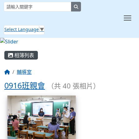
search
Tog
Select Language
▼
:::
相簿列表
輔導室
0916班親會
（共 40 張相片）
相簿列表
0916班親會