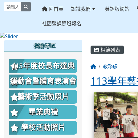
search
回首頁
認識我們
英語版網站
社團暨課照班報名
:::
:::
:::
活動專區
相簿列表
115年度校長布達典
教務處
113學年
禮照片
運動會暨體育表演會
相簿列表
照片
藝術季活動照片
畢業典禮
學校活動照片