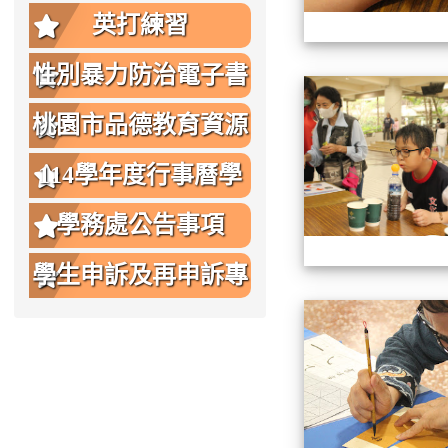
英打練習
性別暴力防治電子書
桃園市品德教育資源
網
114學年度行事曆學
生版
學務處公告事項
學生申訴及再申訴專
區