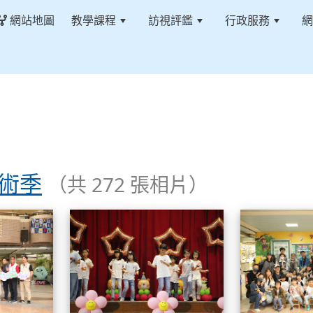
網站地圖
教學課程
訪視評鑑
行政服務
網
藝術季
（共 272 張相片）
113學年藝術季
113學年藝術季