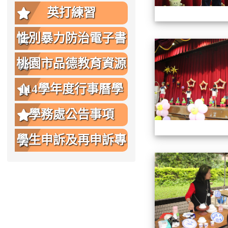
英打練習
性別暴力防治電子書
桃園市品德教育資源
網
114學年度行事曆學
生版
學務處公告事項
學生申訴及再申訴專
區