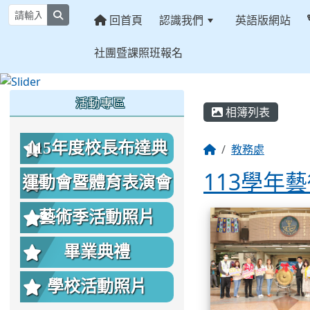
search
回首頁
認識我們
英語版網站
社團暨課照班報名
:::
:::
:::
活動專區
相簿列表
115年度校長布達典
教務處
113學年
禮照片
運動會暨體育表演會
相簿列表
照片
藝術季活動照片
畢業典禮
學校活動照片