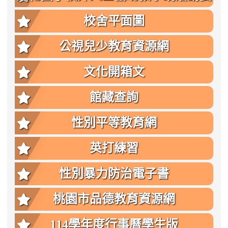
點
校舍平面圖
公視兒少教育資源網
文化開箱文
館藏查詢
性別平等教育網
英打練習
性別暴力防治電子書
桃園市品德教育資源網
114學年度行事曆學生版