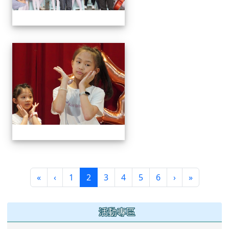
113學年藝術季
(current)
«
‹
1
2
3
4
5
6
›
»
:::
活動專區