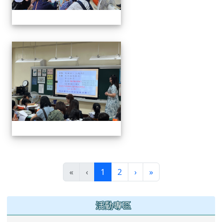
0829新生迎新
(current)
«
‹
1
2
›
»
:::
活動專區