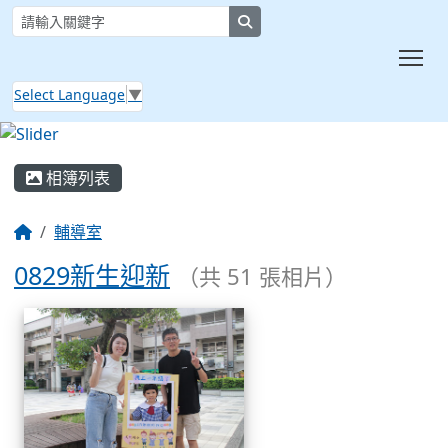
search
Tog
Select Language
▼
:::
相簿列表
輔導室
0829新生迎新
（共 51 張相片）
相簿列表
0829新生迎新