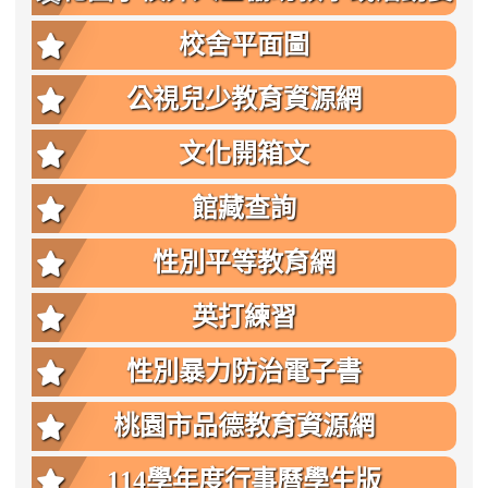
點
校舍平面圖
公視兒少教育資源網
文化開箱文
館藏查詢
性別平等教育網
英打練習
性別暴力防治電子書
桃園市品德教育資源網
114學年度行事曆學生版