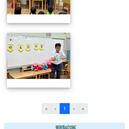
06.20校長說故事幼兒園
(current)
«
‹
1
›
»
:::
活動專區