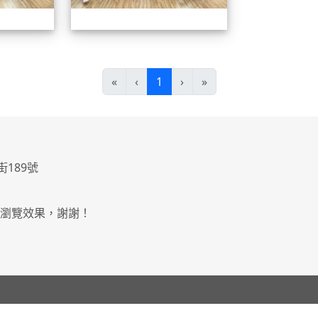
(current)
«
‹
1
›
»
街189號
最佳瀏覽效果，謝謝！