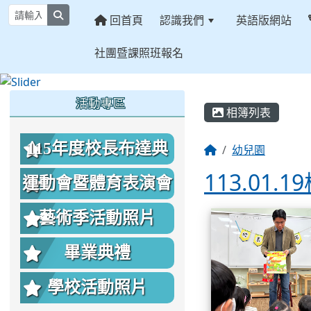
search
回首頁
認識我們
英語版網站
社團暨課照班報名
:::
:::
:::
活動專區
相簿列表
115年度校長布達典
幼兒園
113.01.
禮照片
運動會暨體育表演會
相簿列表
照片
藝術季活動照片
畢業典禮
學校活動照片