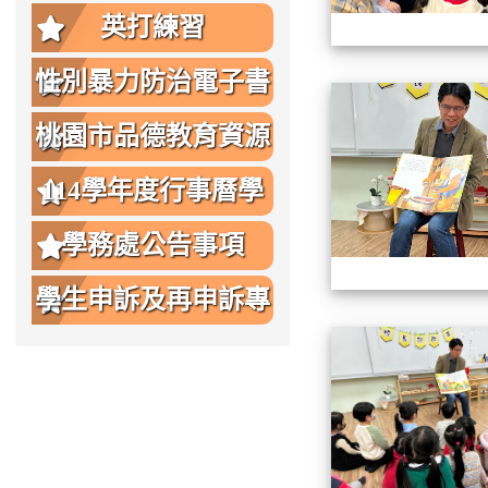
英打練習
性別暴力防治電子書
桃園市品德教育資源
網
114學年度行事曆學
生版
學務處公告事項
學生申訴及再申訴專
區