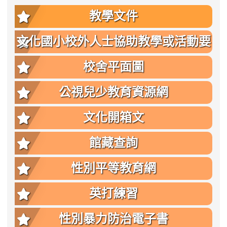
教學文件
文化國小校外人士協助教學或活動要
點
校舍平面圖
公視兒少教育資源網
文化開箱文
館藏查詢
性別平等教育網
英打練習
性別暴力防治電子書