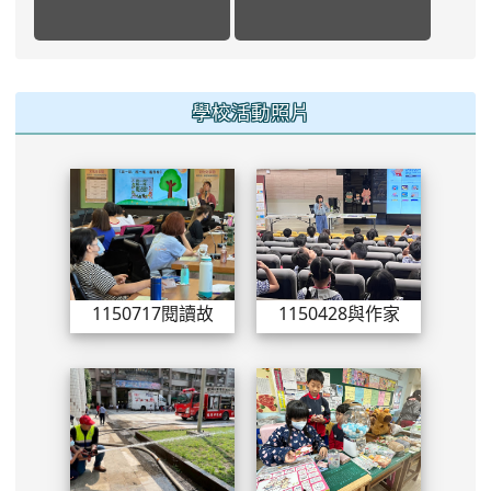
學校活動照片
1150717閱讀故事志工-吳菊芬
11504
1150717閱讀故事志工-吳菊芬
1150428與作家有約-童嘉
兒童節表揚與上下課翻轉照片
0328園