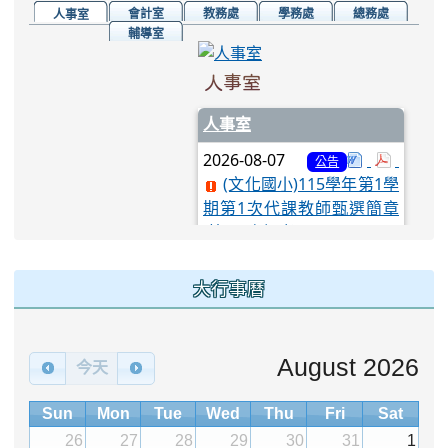
會計室
教務處
學務處
總務處
人事室
輔導室
人事室
人事室
2026-08-07
公告
(文化國小)115學年第1學
期第1次代課教師甄選簡章
(第1-7次招考)
2026-07-30
公告
大行事曆
(文化國小)115學年第1學
期第2次代理專任輔導教師
甄選簡章(第1-20次招考)
August 2026
今天
2026-08-04
轉知法務
公告
部辦理「中華民國聯合國反
Sun
Mon
Tue
Wed
Thu
Fri
Sat
貪腐公約第三次國家報告國
26
27
28
29
30
31
1
際審查會議」