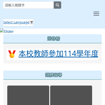
search
Tog
Select Language
▼
:::
榮譽榜
！
本校教師參加114學年度素
媒體報導