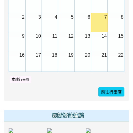
2026-08-04
轉知內政
公告
部函以，有關大陸委員會函
2
3
4
5
6
7
8
釋公務員留職停薪期間赴陸
應申請許可一案
9
10
11
12
13
14
15
2026-07-30
本校115
公告
學年度第1學期第2次代理教
16
17
18
19
20
21
22
師甄選(第3次招考)結果公告
(尚有缺額)
2026-07-29
本校115
公告
23
24
25
26
27
28
29
本站行事曆
學年第1學期第1次代理專任
輔導教師甄選(第7次招考)結
前往行事曆
30
31
1
2
3
4
5
果公告(尚有缺額)
2026-07-28
本校115
公告
學年度第1學期第2次代理教
最新好站連結
師甄選(第2次招考)結果公告
(尚有缺額)