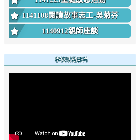
1141108閱讀故事志工-吳菊芬
1140912親師座談
學校活動影片