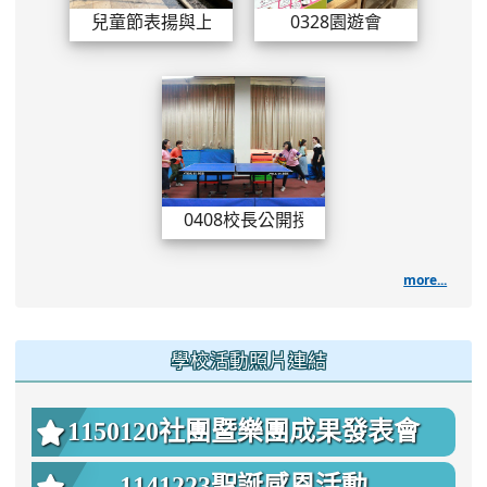
兒童節表揚與上下課翻轉照片
0328園遊會
0408校長公開授課
0408校長公開授課
more...
學校活動照片連結
1150120社團暨樂團成果發表會
1141223聖誕感恩活動